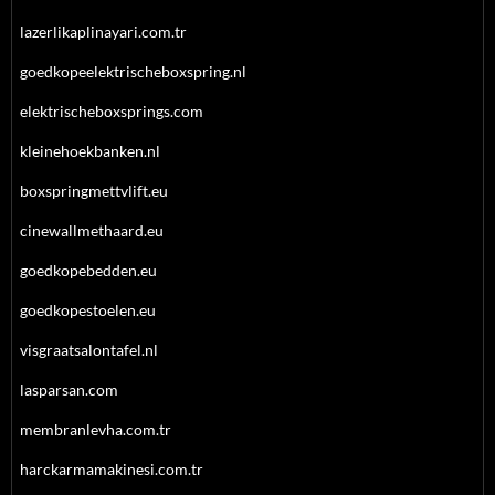
lazerlikaplinayari.com.tr
goedkopeelektrischeboxspring.nl
elektrischeboxsprings.com
kleinehoekbanken.nl
boxspringmettvlift.eu
cinewallmethaard.eu
goedkopebedden.eu
goedkopestoelen.eu
visgraatsalontafel.nl
lasparsan.com
membranlevha.com.tr
harckarmamakinesi.com.tr