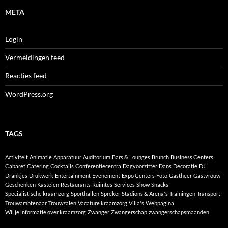
META
Login
Vermeldingen feed
Reacties feed
WordPress.org
TAGS
Activiteit
Animatie
Apparatuur
Auditorium
Bars & Lounges
Brunch
Business Centers
Cabaret
Catering
Cocktails
Conferentiecentra
Dagvoorzitter
Dans
Decoratie
DJ
Drankjes
Drukwerk
Entertainment
Evenement
Expo Centers
Foto
Gastheer
Gastvrouw
Geschenken
Kastelen
Restaurants
Ruimtes
Services
Show
Snacks
Specialistische kraamzorg
Sporthallen
Spreker
Stadions & Arena's
Trainingen
Transport
Trouwambtenaar
Trouwzalen
Vacature kraamzorg
Villa's
Webpagina
Wil je informatie over kraamzorg
Zwanger
Zwangerschap
zwangerschapsmaanden