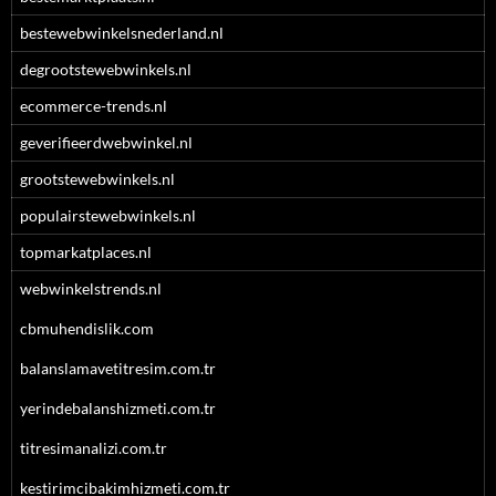
bestewebwinkelsnederland.nl
degrootstewebwinkels.nl
ecommerce-trends.nl
geverifieerdwebwinkel.nl
grootstewebwinkels.nl
populairstewebwinkels.nl
topmarkatplaces.nl
webwinkelstrends.nl
cbmuhendislik.com
balanslamavetitresim.com.tr
yerindebalanshizmeti.com.tr
titresimanalizi.com.tr
kestirimcibakimhizmeti.com.tr