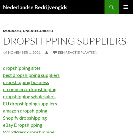
Ga
Zoeken
Nederlandse Bedrijvengids
naar
PRIMAI
de
MENU
inhoud
MUNAZZO
,
UNCATEGORIZED
DROPSHIPPING SUPPLIERS
NOVEMBER 1, 2021
EEN REACTIE PLAATSEN
dropshipping sites
best dropshipping suppliers
dropshipping business
e-commerce dropshipping
dropshipping wholesalers
EU dropshipping suppliers
amazon dropshipping
Shopify dropshipping
eBay Dropshipping
WordPress dropshipping