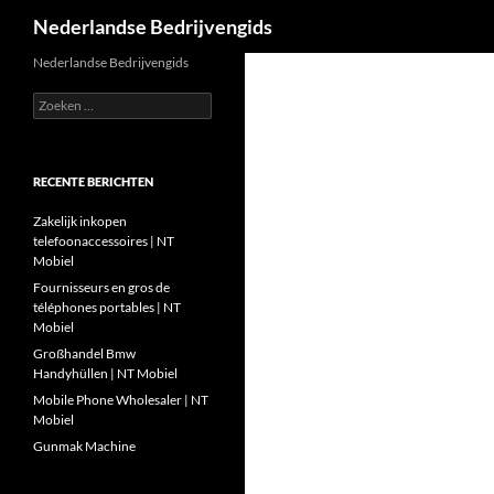
Zoeken
Nederlandse Bedrijvengids
Ga
Nederlandse Bedrijvengids
naar
Zoeken
de
naar:
inhoud
RECENTE BERICHTEN
Zakelijk inkopen
telefoonaccessoires | NT
Mobiel
Fournisseurs en gros de
téléphones portables | NT
Mobiel
Großhandel Bmw
Handyhüllen | NT Mobiel
Mobile Phone Wholesaler | NT
Mobiel
Gunmak Machine