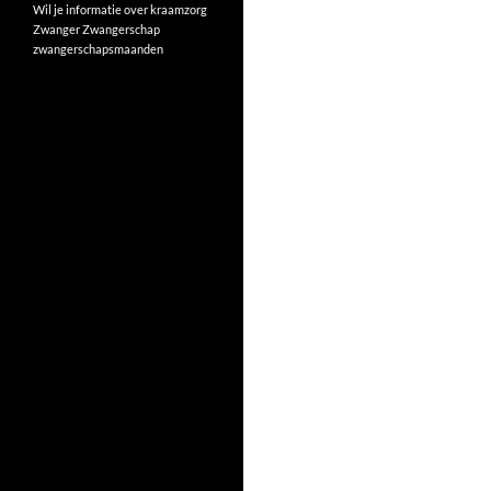
Wil je informatie over kraamzorg
Zwanger
Zwangerschap
zwangerschapsmaanden