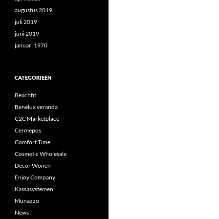
augustus 2019
juli 2019
juni 2019
januari 1970
CATEGORIEËN
Beachfit
Benelux veranda
C2C Marketplace
Cermepos
Comfort Time
Cosmetic Wholesale
Decor Wonen
Enjoy Company
Kassasystemen
Munazzo
News