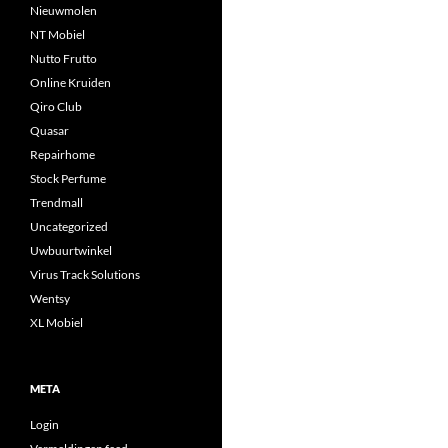
Nieuwmolen
NT Mobiel
Nutto Frutto
Online Kruiden
Qiro Club
Quasar
Repairhome
Stock Perfume
Trendmall
Uncategorized
Uwbuurtwinkel
Virus Track Solutions
Wentsy
XL Mobiel
META
Login