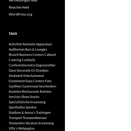
Vermeldingen feed
Reacties feed
WordPress.org
TAGS
Activiteit
Animatie
Apparatuur
Auditorium
Bars & Lounges
Brunch
Business Centers
Cabaret
Catering
Cocktails
Conferentiecentra
Dagvoorzitter
Dans
Decoratie
DJ
Drankjes
Drukwerk
Entertainment
Evenement
Expo Centers
Foto
Gastheer
Gastvrouw
Geschenken
Kastelen
Restaurants
Ruimtes
Services
Show
Snacks
Specialistische kraamzorg
Sporthallen
Spreker
Stadions & Arena's
Trainingen
Transport
Trouwambtenaar
Trouwzalen
Vacature kraamzorg
Villa's
Webpagina