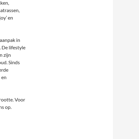
kken,
atrassen,
joy’ en
 aanpak in
De lifestyle
n zijn
oud. Sinds
erde
 en
rootte. Voor
ns op.