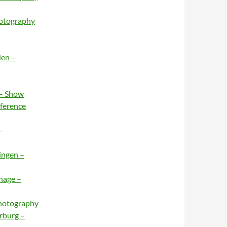
hotography
den –
 – Show
nference
–
ingen –
hage –
Photography
rburg –