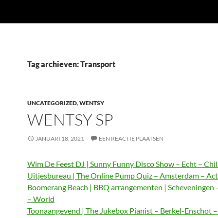
Tag archieven: Transport
UNCATEGORIZED
,
WENTSY
WENTSY SP
JANUARI 18, 2021
EEN REACTIE PLAATSEN
Wim De Feest DJ | Sunny Funny Disco Show – Echt – Chi
Uitjesbureau | The Online Pump Quiz – Amsterdam – Act
Boomerang Beach | BBQ arrangementen | Scheveningen 
– World
Toonaangevend | The Jukebox Pianist – Berkel-Enschot 