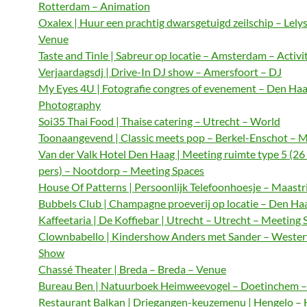
Rotterdam – Animation
Oxalex | Huur een prachtig dwarsgetuigd zeilschip – Lely
Venue
Taste and Tinle | Sabreur op locatie – Amsterdam – Activi
Verjaardagsdj | Drive-In DJ show – Amersfoort – DJ
My Eyes 4U | Fotografie congres of evenement – Den Haa
Photography
Soi35 Thai Food | Thaise catering – Utrecht – World
Toonaangevend | Classic meets pop – Berkel-Enschot – M
Van der Valk Hotel Den Haag | Meeting ruimte type 5 (26
pers) – Nootdorp – Meeting Spaces
House Of Patterns | Persoonlijk Telefoonhoesje – Maastri
Bubbels Club | Champagne proeverij op locatie – Den Haa
Kaffeetaria | De Koffiebar | Utrecht – Utrecht – Meeting 
Clownbabello | Kindershow Anders met Sander – Wester
Show
Chassé Theater | Breda – Breda – Venue
Bureau Ben | Natuurboek Heimweevogel – Doetinchem – 
Restaurant Balkan | Driegangen-keuzemenu | Hengelo – 