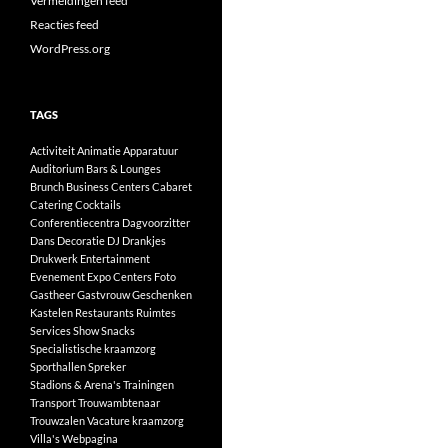
Vermeldingen feed
Reacties feed
WordPress.org
TAGS
Activiteit
Animatie
Apparatuur
Auditorium
Bars & Lounges
Brunch
Business Centers
Cabaret
Catering
Cocktails
Conferentiecentra
Dagvoorzitter
Dans
Decoratie
DJ
Drankjes
Drukwerk
Entertainment
Evenement
Expo Centers
Foto
Gastheer
Gastvrouw
Geschenken
Kastelen
Restaurants
Ruimtes
Services
Show
Snacks
Specialistische kraamzorg
Sporthallen
Spreker
Stadions & Arena's
Trainingen
Transport
Trouwambtenaar
Trouwzalen
Vacature kraamzorg
Villa's
Webpagina