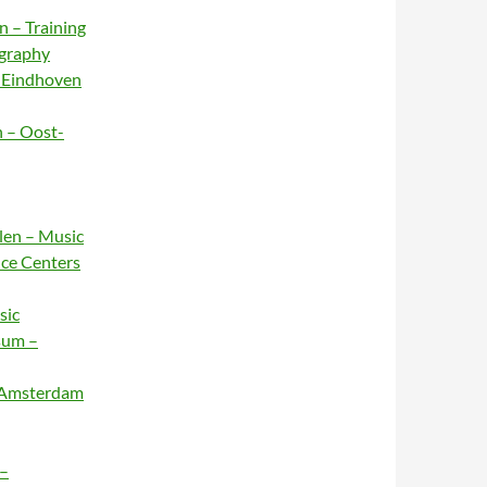
n – Training
ography
– Eindhoven
n – Oost-
rlen – Music
nce Centers
sic
sum –
– Amsterdam
 –