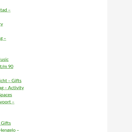
stad –
ty
g –
usic
 t/m 90
cht – Gifts
g – Activity
Spaces
voort –
Gifts
Hengelo –