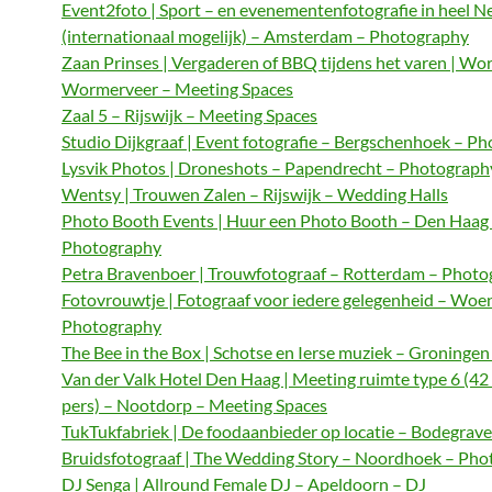
Event2foto | Sport – en evenementenfotografie in heel N
(internationaal mogelijk) – Amsterdam – Photography
Zaan Prinses | Vergaderen of BBQ tijdens het varen | Wo
Wormerveer – Meeting Spaces
Zaal 5 – Rijswijk – Meeting Spaces
Studio Dijkgraaf | Event fotografie – Bergschenhoek – P
Lysvik Photos | Droneshots – Papendrecht – Photograph
Wentsy | Trouwen Zalen – Rijswijk – Wedding Halls
Photo Booth Events | Huur een Photo Booth – Den Haag
Photography
Petra Bravenboer | Trouwfotograaf – Rotterdam – Phot
Fotovrouwtje | Fotograaf voor iedere gelegenheid – Woe
Photography
The Bee in the Box | Schotse en Ierse muziek – Groningen
Van der Valk Hotel Den Haag | Meeting ruimte type 6 (42
pers) – Nootdorp – Meeting Spaces
TukTukfabriek | De foodaanbieder op locatie – Bodegrave
Bruidsfotograaf | The Wedding Story – Noordhoek – Ph
DJ Senga | Allround Female DJ – Apeldoorn – DJ