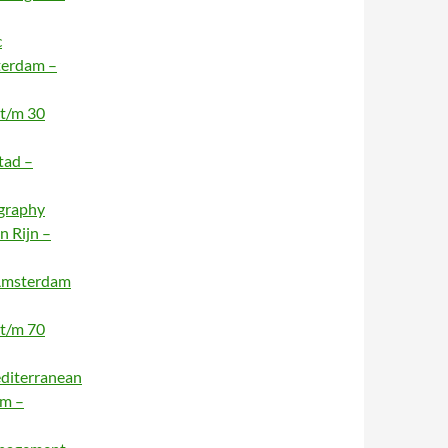
c
terdam –
 t/m 30
tad –
ography
n Rijn –
 Amsterdam
 t/m 70
editerranean
am –