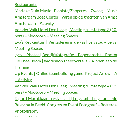
Restaurants
Marieke Duin Music | Pianiste/Zangeres – Zwaag – Musi
Amsterdam Boat Center | Varen op de grachten van Ams
Amsterdam – Activity
Van der Valk Hotel Den Haag | Meeting ruimte type 3 (10
pers) – Nootdorp – Meeting Spaces
Eva’s Keukentuin | Vergaderen in de kas | Lelystad – Lelys
Meeting Spaces
Lysvik Photos | Bedrijfsfotografie – Papendrecht – Phot
De Thee Boom | Workshop theecocktails – Alphen aan de
Training
Up Events | Online teambuilding game: Project Arrow –
– Activity
Van der Valk Hotel Den Haag | Meeting ruimte type 4 (12
pers) – Nootdorp – Meeting Spaces
Tajine | Marokkaans restaurant | Lelystad – Lelystad – M
Beleving in Beeld. Congres en Event Fotograaf – Rotterd
Photography