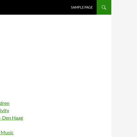
SAMPLE PAGE
ldren
ivity
– Den Haag
– Music