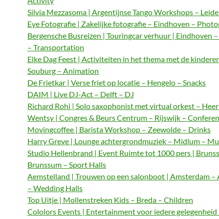
Activity
Silvia Mezzasoma | Argentijnse Tango Workshops – Leide
Eye Fotografie | Zakelijke fotografie – Eindhoven – Phot
Bergensche Busreizen | Touringcar verhuur | Eindhoven 
– Transportation
Elke Dag Feest | Activiteiten in het thema met de kindere
Souburg – Animation
De Frietkar | Verse friet op locatie – Hengelo – Snacks
DAIM | Live DJ-Act – Delft – DJ
Richard Rohi | Solo saxophonist met virtual orkest – Hee
Wentsy | Congres & Beurs Centrum – Rijswijk – Confere
Movingcoffee | Barista Workshop – Zeewolde – Drinks
Harry Greve | Lounge achtergrondmuziek – Midlum – Mu
Studio Hellenbrand | Event Ruimte tot 1000 pers | Bruns
Brunssum – Sport Halls
Aemstelland | Trouwen op een salonboot | Amsterdam 
– Wedding Halls
Top Uitje | Mollenstreken Kids – Breda – Children
Cololors Events | Entertainment voor iedere gelegenheid