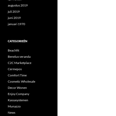
augustus 2019
juli 2019
juni 2019
januari 1970
CATEGORIEËN
Beachfit
Benelux veranda
C2C Marketplace
Cermepos
Comfort Time
Cosmetic Wholesale
Decor Wonen
Enjoy Company
Kassasystemen
Munazzo
News