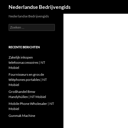
Zoeken
Nederlandse Bedrijvengids
Ga
Nederlandse Bedrijvengids
naar
Zoeken
de
naar:
inhoud
RECENTE BERICHTEN
Zakelijk inkopen
telefoonaccessoires | NT
Mobiel
Fournisseurs en gros de
téléphones portables | NT
Mobiel
Großhandel Bmw
Handyhüllen | NT Mobiel
Mobile Phone Wholesaler | NT
Mobiel
Gunmak Machine