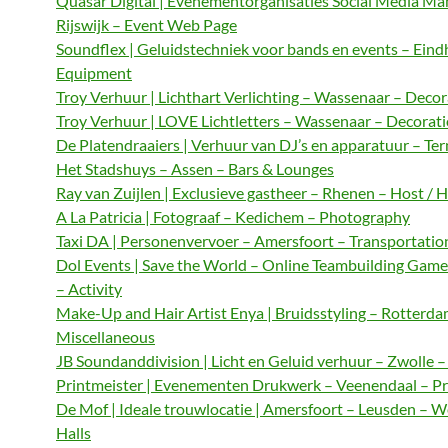
Quasar Digital | Evenementorganisaties Social Media M
Rijswijk – Event Web Page
Soundflex | Geluidstechniek voor bands en events – Ein
Equipment
Troy Verhuur | Lichthart Verlichting – Wassenaar – Decor
Troy Verhuur | LOVE Lichtletters – Wassenaar – Decorat
De Platendraaiers | Verhuur van DJ’s en apparatuur – Te
Het Stadshuys – Assen – Bars & Lounges
Ray van Zuijlen | Exclusieve gastheer – Rhenen – Host / 
A La Patricia | Fotograaf – Kedichem – Photography
Taxi DA | Personenvervoer – Amersfoort – Transportatio
Dol Events | Save the World – Online Teambuilding Gam
– Activity
Make-Up and Hair Artist Enya | Bruidsstyling – Rotterda
Miscellaneous
JB Soundanddivision | Licht en Geluid verhuur – Zwolle 
Printmeister | Evenementen Drukwerk – Veenendaal – Pr
De Mof | Ideale trouwlocatie | Amersfoort – Leusden – 
Halls