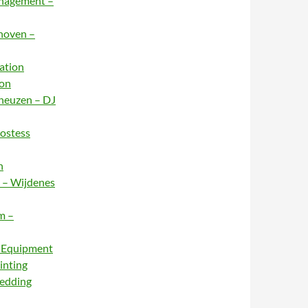
anagement –
dhoven –
ation
ion
rneuzen – DJ
Hostess
n
e – Wijdenes
m –
– Equipment
inting
Wedding