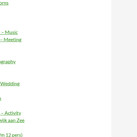
orns
 – Music
 – Meeting
ography
– Wedding
n
– Activity
wijk aan Zee
/m 12 pers)