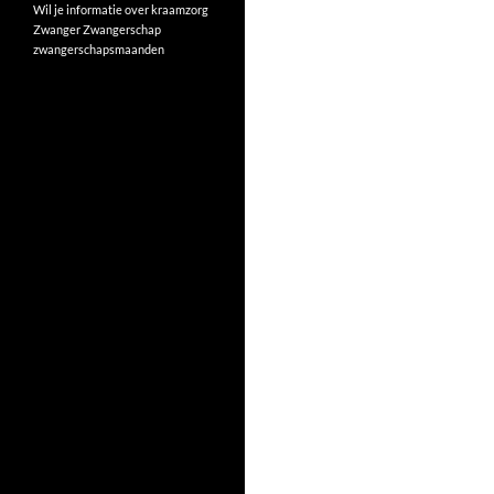
Wil je informatie over kraamzorg
Zwanger
Zwangerschap
zwangerschapsmaanden