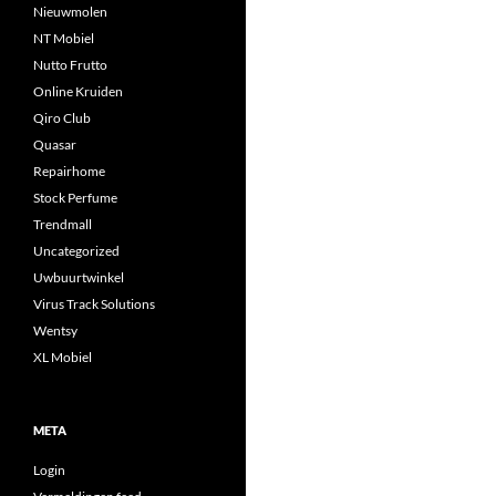
Nieuwmolen
NT Mobiel
Nutto Frutto
Online Kruiden
Qiro Club
Quasar
Repairhome
Stock Perfume
Trendmall
Uncategorized
Uwbuurtwinkel
Virus Track Solutions
Wentsy
XL Mobiel
META
Login