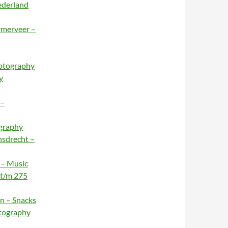
ederland
rmerveer –
hotography
y
 –
ography
nsdrecht –
 – Music
 t/m 275
n – Snacks
otography