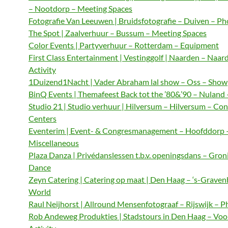
– Nootdorp – Meeting Spaces
Fotografie Van Leeuwen | Bruidsfotografie – Duiven – P
The Spot | Zaalverhuur – Bussum – Meeting Spaces
Color Events | Partyverhuur – Rotterdam – Equipment
First Class Entertainment | Vestinggolf | Naarden – Naar
Activity
1Duizend1Nacht | Vader Abraham lal show – Oss – Show
BinQ Events | Themafeest Back tot the ’80&’90 – Nuland
Studio 21 | Studio verhuur | Hilversum – Hilversum – Co
Centers
Eventerim | Event- & Congresmanagement – Hoofddorp 
Miscellaneous
Plaza Danza | Privédanslessen t.b.v. openingsdans – Gron
Dance
Zeyn Catering | Catering op maat | Den Haag – ‘s-Graven
World
Raul Neijhorst | Allround Mensenfotograaf – Rijswijk – 
Rob Andeweg Produkties | Stadstours in Den Haag – Voo