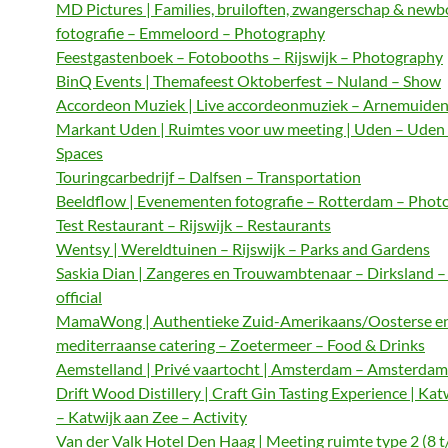
MD Pictures | Families, bruiloften, zwangerschap & newb
fotografie – Emmeloord – Photography
Feestgastenboek – Fotobooths – Rijswijk – Photography
BinQ Events | Themafeest Oktoberfest – Nuland – Show
Accordeon Muziek | Live accordeonmuziek – Arnemuiden
Markant Uden | Ruimtes voor uw meeting | Uden – Uden
Spaces
Touringcarbedrijf – Dalfsen – Transportation
Beeldflow | Evenementen fotografie – Rotterdam – Phot
Test Restaurant – Rijswijk – Restaurants
Wentsy | Wereldtuinen – Rijswijk – Parks and Gardens
Saskia Dian | Zangeres en Trouwambtenaar – Dirksland 
official
MamaWong | Authentieke Zuid-Amerikaans/Oosterse e
mediterraanse catering – Zoetermeer – Food & Drinks
Aemstelland | Privé vaartocht | Amsterdam – Amsterdam 
Drift Wood Distillery | Craft Gin Tasting Experience | Kat
– Katwijk aan Zee – Activity
Van der Valk Hotel Den Haag | Meeting ruimte type 2 (8 t