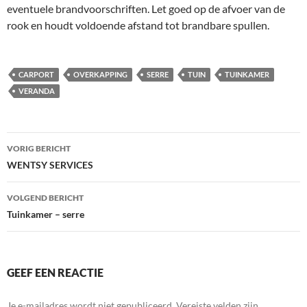
eventuele brandvoorschriften. Let goed op de afvoer van de
rook en houdt voldoende afstand tot brandbare spullen.
CARPORT
OVERKAPPING
SERRE
TUIN
TUINKAMER
VERANDA
Bericht
VORIG BERICHT
navigatie
WENTSY SERVICES
VOLGEND BERICHT
Tuinkamer – serre
GEEF EEN REACTIE
Je e-mailadres wordt niet gepubliceerd.
Vereiste velden zijn