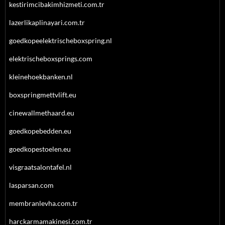
kestirimcibakimhizmeti.com.tr
lazerlikaplinayari.com.tr
goedkopeelektrischeboxspring.nl
elektrischeboxsprings.com
kleinehoekbanken.nl
boxspringmettvlift.eu
cinewallmethaard.eu
goedkopebedden.eu
goedkopestoelen.eu
visgraatsalontafel.nl
lasparsan.com
membranlevha.com.tr
harckarmamakinesi.com.tr