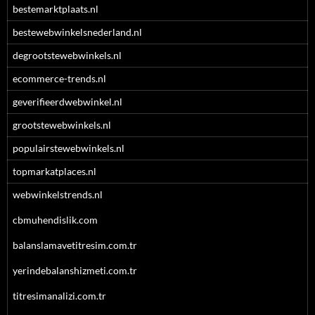
bestemarktplaats.nl
bestewebwinkelsnederland.nl
degrootstewebwinkels.nl
ecommerce-trends.nl
geverifieerdwebwinkel.nl
grootstewebwinkels.nl
populairstewebwinkels.nl
topmarkatplaces.nl
webwinkelstrends.nl
cbmuhendislik.com
balanslamavetitresim.com.tr
yerindebalanshizmeti.com.tr
titresimanalizi.com.tr