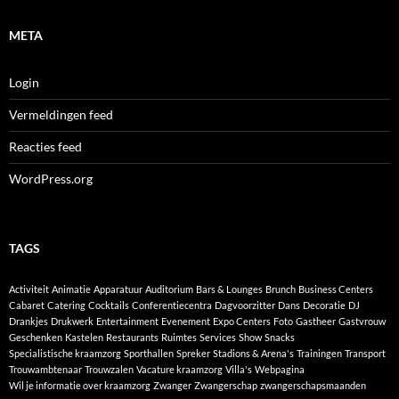
META
Login
Vermeldingen feed
Reacties feed
WordPress.org
TAGS
Activiteit
Animatie
Apparatuur
Auditorium
Bars & Lounges
Brunch
Business Centers
Cabaret
Catering
Cocktails
Conferentiecentra
Dagvoorzitter
Dans
Decoratie
DJ
Drankjes
Drukwerk
Entertainment
Evenement
Expo Centers
Foto
Gastheer
Gastvrouw
Geschenken
Kastelen
Restaurants
Ruimtes
Services
Show
Snacks
Specialistische kraamzorg
Sporthallen
Spreker
Stadions & Arena's
Trainingen
Transport
Trouwambtenaar
Trouwzalen
Vacature kraamzorg
Villa's
Webpagina
Wil je informatie over kraamzorg
Zwanger
Zwangerschap
zwangerschapsmaanden