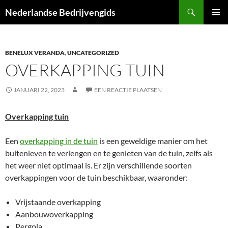
Ga
Zoeken
Nederlandse Bedrijvengids
naar
PRIMAI
de
MENU
inhoud
BENELUX VERANDA
,
UNCATEGORIZED
OVERKAPPING TUIN
JANUARI 22, 2023
EEN REACTIE PLAATSEN
Overkapping tuin
Een
overkapping in de tuin
is een geweldige manier om het
buitenleven te verlengen en te genieten van de tuin, zelfs als
het weer niet optimaal is. Er zijn verschillende soorten
overkappingen voor de tuin beschikbaar, waaronder:
Vrijstaande overkapping
Aanbouwoverkapping
Pergola