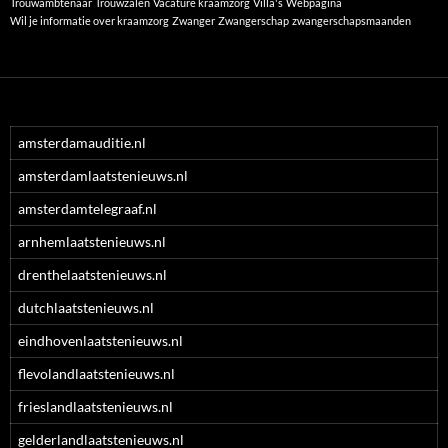
Trouwambtenaar
Trouwzalen
Vacature kraamzorg
Villa's
Webpagina
Wil je informatie over kraamzorg
Zwanger
Zwangerschap
zwangerschapsmaanden
amsterdamauditie.nl
amsterdamlaatstenieuws.nl
amsterdamtelegraaf.nl
arnhemlaatstenieuws.nl
drenthelaatstenieuws.nl
dutchlaatstenieuws.nl
eindhovenlaatstenieuws.nl
flevolandlaatstenieuws.nl
frieslandlaatstenieuws.nl
gelderlandlaatstenieuws.nl