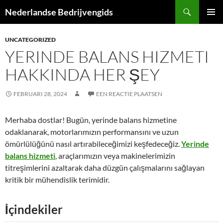
Ga
Zoeken
Nederlandse Bedrijvengids
naar
PRIMAI
de
MENU
UNCATEGORIZED
inhoud
YERINDE BALANS HIZMETI
HAKKINDA HER ŞEY
FEBRUARI 28, 2024
EEN REACTIE PLAATSEN
Merhaba dostlar! Bugün, yerinde balans hizmetine
odaklanarak, motorlarımızın performansını ve uzun
ömürlülüğünü nasıl artırabileceğimizi keşfedeceğiz.
Yerinde
balans hizmeti
, araçlarımızın veya makinelerimizin
titreşimlerini azaltarak daha düzgün çalışmalarını sağlayan
kritik bir mühendislik terimidir.
İçindekiler