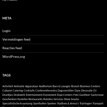
META
Login
Vermeldingen feed
Reacties feed
WordPress.org
TAGS
Activiteit
Animatie
Apparatuur
Auditorium
Bars & Lounges
Brunch
Business Centers
Cabaret
Catering
Cocktails
Conferentiecentra
Dagvoorzitter
Dans
Decoratie
DJ
Drankjes
Drukwerk
Entertainment
Evenement
Expo Centers
Foto
Gastheer
Gastvrouw
Geschenken
Kastelen
Restaurants
Ruimtes
Services
Show
Snacks
Specialistische kraamzorg
Sporthallen
Spreker
Stadions & Arena's
Trainingen
Transport