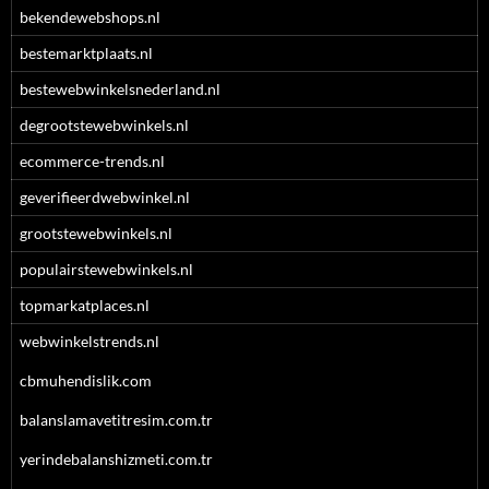
bekendewebshops.nl
bestemarktplaats.nl
bestewebwinkelsnederland.nl
degrootstewebwinkels.nl
ecommerce-trends.nl
geverifieerdwebwinkel.nl
grootstewebwinkels.nl
populairstewebwinkels.nl
topmarkatplaces.nl
webwinkelstrends.nl
cbmuhendislik.com
balanslamavetitresim.com.tr
yerindebalanshizmeti.com.tr