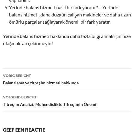
yapılabilir.
Yerinde balans hizmeti nasıl bir fark yaratır? – Yerinde
balans hizmeti, daha düzgün çalışan makineler ve daha uzun
ömürlü parçalar sağlayarak önemli bir fark yaratır.
Yerinde balans hizmeti hakkında daha fazla bilgi almak için bize
ulaşmaktan çekinmeyin!
Bericht
VORIG BERICHT
navigatie
Balanslama ve titreşim hizmeti hakkında
VOLGEND BERICHT
Titreşim Analizi: Mühendislikte Titreşimin Önemi
GEEF EEN REACTIE