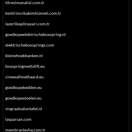
titresimanalizi.com.tr
kestirimcibakimhizmeti.com.tr
lazerlikaplinayari.com.tr
goedkopeelektrischeboxspring.nl
elektrischeboxsprings.com
kleinehoekbanken.nl
boxspringmettvlift.eu
cinewallmethaard.eu
goedkopebedden.eu
goedkopestoelen.eu
visgraatsalontafel.nl
lasparsan.com
membranlevha.com.tr