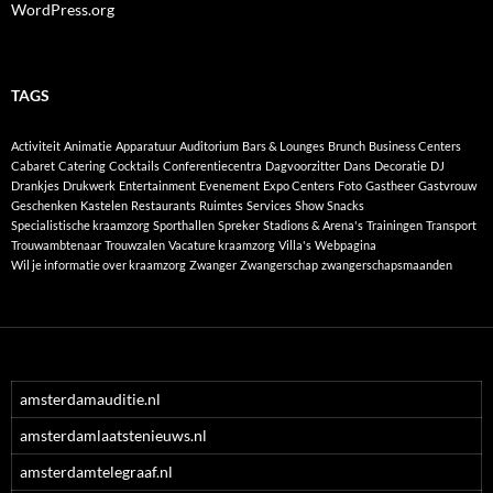
WordPress.org
TAGS
Activiteit
Animatie
Apparatuur
Auditorium
Bars & Lounges
Brunch
Business Centers
Cabaret
Catering
Cocktails
Conferentiecentra
Dagvoorzitter
Dans
Decoratie
DJ
Drankjes
Drukwerk
Entertainment
Evenement
Expo Centers
Foto
Gastheer
Gastvrouw
Geschenken
Kastelen
Restaurants
Ruimtes
Services
Show
Snacks
Specialistische kraamzorg
Sporthallen
Spreker
Stadions & Arena's
Trainingen
Transport
Trouwambtenaar
Trouwzalen
Vacature kraamzorg
Villa's
Webpagina
Wil je informatie over kraamzorg
Zwanger
Zwangerschap
zwangerschapsmaanden
amsterdamauditie.nl
amsterdamlaatstenieuws.nl
amsterdamtelegraaf.nl