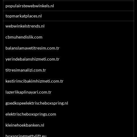
populairstewebwinkels.nl
topmarkatplaces.nl
webwinkelstrends.nl
cbmuhendislik.com
balanslamavetitresim.com.tr
yerindebalanshizmeti.com.tr
titresimanalizi.com.tr
kestirimcibakimhizmeti.com.tr
lazerlikaplinayari.com.tr
goedkopeelektrischeboxspring.nl
elektrischeboxsprings.com
kleinehoekbanken.nl
boxspringmettvlift.eu