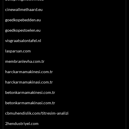
cinewallmethaard.eu
goedkopebedden.eu
goedkopestoelen.eu
visgraatsalontafel.nl
lasparsan.com
membranlevha.com.tr
harckarmamakinesi.com.tr
harckarmamakinasi.com.tr
betonkarmamakinesi.com.tr
betonkarmamakinasi.com.tr
cbmuhendislik.com/titresim-analizi
2hendustriyel.com