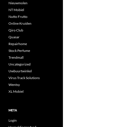
Nieuwmolen
NT Mobiel
Nutto Frutto
Online Kruiden
Qiro Club
Quasar
Repairhome
Stock Perfume
Trendmall
Uncategorized
Uwbuurtwinkel
Virus Track Solutions
Wentsy
XL Mobiel
META
Login