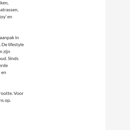
kken,
atrassen,
joy’ en
 aanpak in
De lifestyle
n zijn
oud. Sinds
erde
 en
rootte. Voor
ns op.