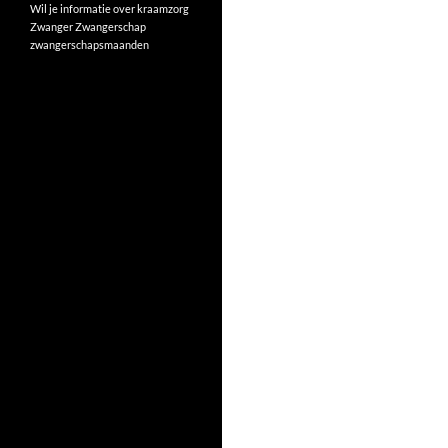
Wil je informatie over kraamzorg
Zwanger
Zwangerschap
zwangerschapsmaanden