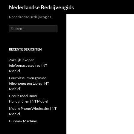
Zoeken
Nederlandse Bedrijvengids
Ga
Nederlandse Bedrijvengids
naar
Zoeken
de
naar:
inhoud
RECENTE BERICHTEN
Zakelijk inkopen
telefoonaccessoires | NT
Mobiel
Fournisseurs en gros de
téléphones portables | NT
Mobiel
Großhandel Bmw
Handyhüllen | NT Mobiel
Mobile Phone Wholesaler | NT
Mobiel
Gunmak Machine