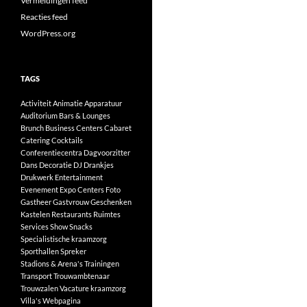
Vermeldingen feed
Reacties feed
WordPress.org
TAGS
Activiteit
Animatie
Apparatuur
Auditorium
Bars & Lounges
Brunch
Business Centers
Cabaret
Catering
Cocktails
Conferentiecentra
Dagvoorzitter
Dans
Decoratie
DJ
Drankjes
Drukwerk
Entertainment
Evenement
Expo Centers
Foto
Gastheer
Gastvrouw
Geschenken
Kastelen
Restaurants
Ruimtes
Services
Show
Snacks
Specialistische kraamzorg
Sporthallen
Spreker
Stadions & Arena's
Trainingen
Transport
Trouwambtenaar
Trouwzalen
Vacature kraamzorg
Villa's
Webpagina