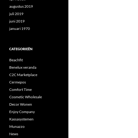
augustus 2019
juli 2019
juni 2019
januari 1970
CATEGORIEËN
Beachfit
Benelux veranda
C2C Marketplace
Cermepos
Comfort Time
Cosmetic Wholesale
Decor Wonen
Enjoy Company
Kassasystemen
Munazzo
News