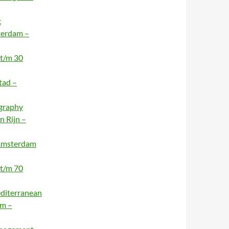
c
terdam –
 t/m 30
tad –
ography
n Rijn –
 Amsterdam
 t/m 70
editerranean
am –