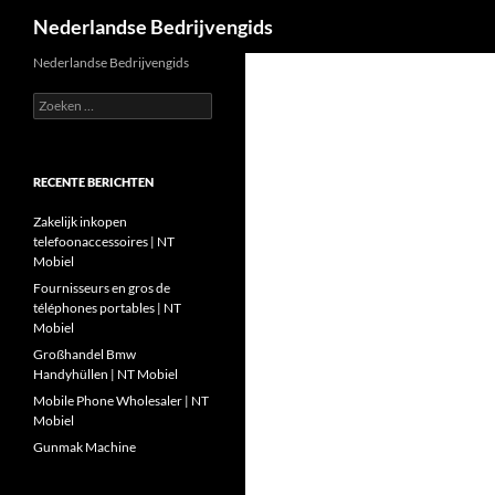
Zoeken
Nederlandse Bedrijvengids
Ga
Nederlandse Bedrijvengids
naar
Zoeken
de
naar:
inhoud
RECENTE BERICHTEN
Zakelijk inkopen
telefoonaccessoires | NT
Mobiel
Fournisseurs en gros de
téléphones portables | NT
Mobiel
Großhandel Bmw
Handyhüllen | NT Mobiel
Mobile Phone Wholesaler | NT
Mobiel
Gunmak Machine