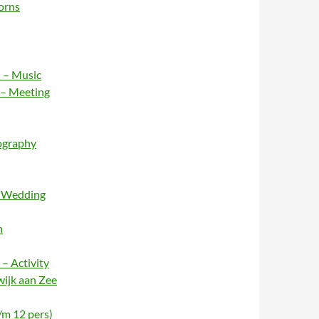
orns
 – Music
 – Meeting
ography
– Wedding
n
– Activity
wijk aan Zee
/m 12 pers)