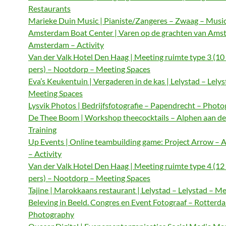
Restaurants
Marieke Duin Music | Pianiste/Zangeres – Zwaag – Musi
Amsterdam Boat Center | Varen op de grachten van Ams
Amsterdam – Activity
Van der Valk Hotel Den Haag | Meeting ruimte type 3 (10
pers) – Nootdorp – Meeting Spaces
Eva’s Keukentuin | Vergaderen in de kas | Lelystad – Lelys
Meeting Spaces
Lysvik Photos | Bedrijfsfotografie – Papendrecht – Phot
De Thee Boom | Workshop theecocktails – Alphen aan de
Training
Up Events | Online teambuilding game: Project Arrow –
– Activity
Van der Valk Hotel Den Haag | Meeting ruimte type 4 (12
pers) – Nootdorp – Meeting Spaces
Tajine | Marokkaans restaurant | Lelystad – Lelystad – M
Beleving in Beeld. Congres en Event Fotograaf – Rotterd
Photography