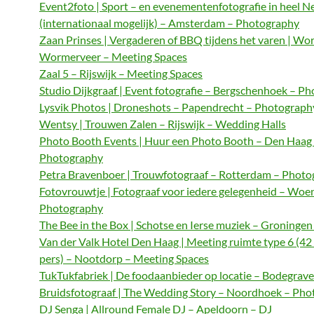
Event2foto | Sport – en evenementenfotografie in heel N
(internationaal mogelijk) – Amsterdam – Photography
Zaan Prinses | Vergaderen of BBQ tijdens het varen | Wo
Wormerveer – Meeting Spaces
Zaal 5 – Rijswijk – Meeting Spaces
Studio Dijkgraaf | Event fotografie – Bergschenhoek – P
Lysvik Photos | Droneshots – Papendrecht – Photograph
Wentsy | Trouwen Zalen – Rijswijk – Wedding Halls
Photo Booth Events | Huur een Photo Booth – Den Haag
Photography
Petra Bravenboer | Trouwfotograaf – Rotterdam – Phot
Fotovrouwtje | Fotograaf voor iedere gelegenheid – Woe
Photography
The Bee in the Box | Schotse en Ierse muziek – Groningen
Van der Valk Hotel Den Haag | Meeting ruimte type 6 (42
pers) – Nootdorp – Meeting Spaces
TukTukfabriek | De foodaanbieder op locatie – Bodegrave
Bruidsfotograaf | The Wedding Story – Noordhoek – Ph
DJ Senga | Allround Female DJ – Apeldoorn – DJ