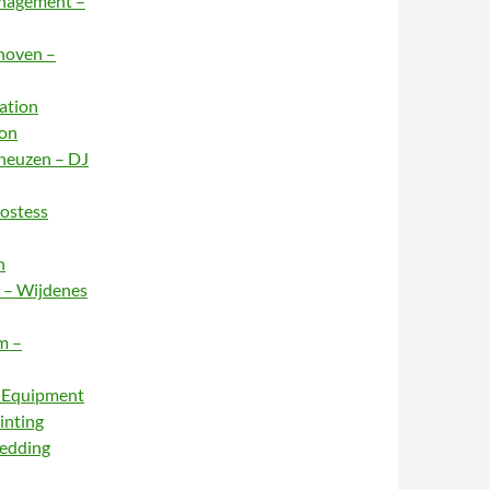
anagement –
dhoven –
ation
ion
rneuzen – DJ
Hostess
n
e – Wijdenes
m –
– Equipment
inting
Wedding