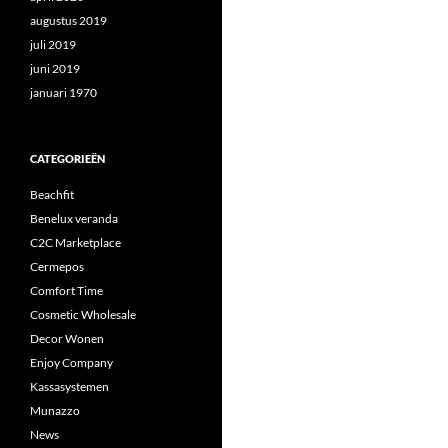
augustus 2019
juli 2019
juni 2019
januari 1970
CATEGORIEËN
Beachfit
Benelux veranda
C2C Marketplace
Cermepos
Comfort Time
Cosmetic Wholesale
Decor Wonen
Enjoy Company
Kassasystemen
Munazzo
News