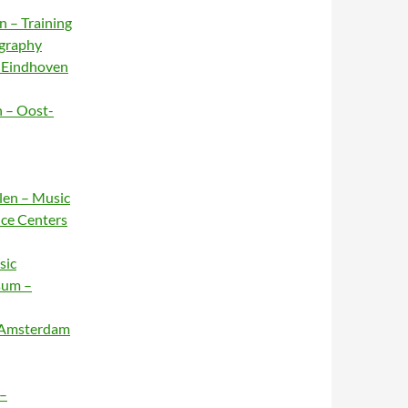
n – Training
ography
– Eindhoven
n – Oost-
rlen – Music
nce Centers
sic
sum –
– Amsterdam
 –