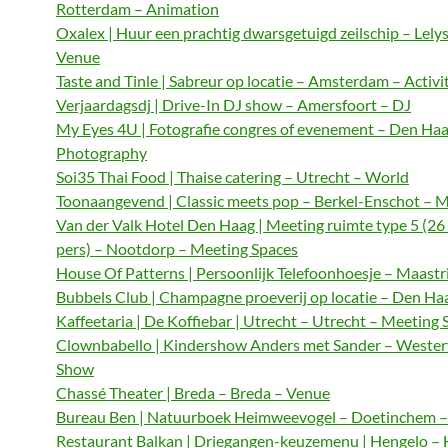
Rotterdam – Animation
Oxalex | Huur een prachtig dwarsgetuigd zeilschip – Lely
Venue
Taste and Tinle | Sabreur op locatie – Amsterdam – Activi
Verjaardagsdj | Drive-In DJ show – Amersfoort – DJ
My Eyes 4U | Fotografie congres of evenement – Den Haa
Photography
Soi35 Thai Food | Thaise catering – Utrecht – World
Toonaangevend | Classic meets pop – Berkel-Enschot – M
Van der Valk Hotel Den Haag | Meeting ruimte type 5 (26
pers) – Nootdorp – Meeting Spaces
House Of Patterns | Persoonlijk Telefoonhoesje – Maastri
Bubbels Club | Champagne proeverij op locatie – Den Haa
Kaffeetaria | De Koffiebar | Utrecht – Utrecht – Meeting 
Clownbabello | Kindershow Anders met Sander – Wester
Show
Chassé Theater | Breda – Breda – Venue
Bureau Ben | Natuurboek Heimweevogel – Doetinchem – 
Restaurant Balkan | Driegangen-keuzemenu | Hengelo – 