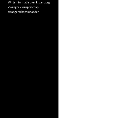
Wil je informatie over kraamzorg
Zwanger
Zwangerschap
zwangerschapsmaanden