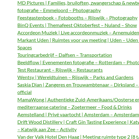
MD Pictures | Families, bruiloften, zwangerschap & newb
fotografie – Emmeloord – Photography
Feestgastenboek – Fotobooths – Rijswijk – Photography
BinQ Events | Themafeest Oktoberfest – Nuland – Show
Accordeon Muziek | Live accordeonmuziek – Arnemuiden
Markant Uden | Ruimtes voor uw meeting | Uden – Uden
Spaces
Touringcarbedrijf – Dalfsen – Transportation
Beeldflow | Evenementen fotografie – Rotterdam – Phot
Test Restaurant – Rijswijk – Restaurants
Wentsy | Wereldtuinen – Rijswijk – Parks and Gardens
Saskia Dian | Zangeres en Trouwambtenaar – Dirksland 
official
MamaWong | Authentieke Zuid-Amerikaans/Oosterse e
mediterraanse catering – Zoetermeer – Food & Drinks
Aemstelland | Privé vaartocht | Amsterdam – Amsterdam 
Drift Wood Distillery | Craft Gin Tasting Experience | Kat
– Katwijk aan Zee – Activity
Van der Valk Hotel Den Haag | Meeting ruimte type 2 (8 t