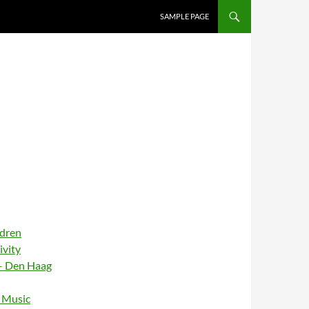
SAMPLE PAGE
ldren
ivity
– Den Haag
– Music