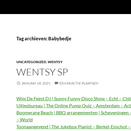
Tag archieven: Babybedje
UNCATEGORIZED
,
WENTSY
WENTSY SP
JANUARI 18, 2021
EEN REACTIE PLAATSEN
Wim De Feest DJ | Sunny Funny Disco Show – Echt – Chi
Uitjesbureau | The Online Pump Quiz – Amsterdam – Act
Boomerang Beach | BBQ arrangementen | Scheveningen 
– World
Toonaangevend | The Jukebox Pianist – Berkel-Enschot 