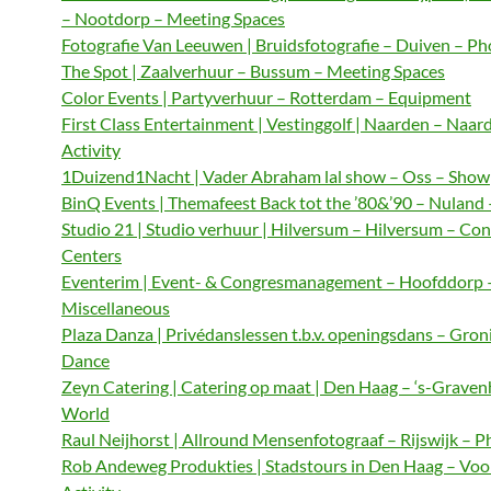
– Nootdorp – Meeting Spaces
Fotografie Van Leeuwen | Bruidsfotografie – Duiven – P
The Spot | Zaalverhuur – Bussum – Meeting Spaces
Color Events | Partyverhuur – Rotterdam – Equipment
First Class Entertainment | Vestinggolf | Naarden – Naar
Activity
1Duizend1Nacht | Vader Abraham lal show – Oss – Show
BinQ Events | Themafeest Back tot the ’80&’90 – Nuland
Studio 21 | Studio verhuur | Hilversum – Hilversum – Co
Centers
Eventerim | Event- & Congresmanagement – Hoofddorp 
Miscellaneous
Plaza Danza | Privédanslessen t.b.v. openingsdans – Gron
Dance
Zeyn Catering | Catering op maat | Den Haag – ‘s-Graven
World
Raul Neijhorst | Allround Mensenfotograaf – Rijswijk – 
Rob Andeweg Produkties | Stadstours in Den Haag – Voo