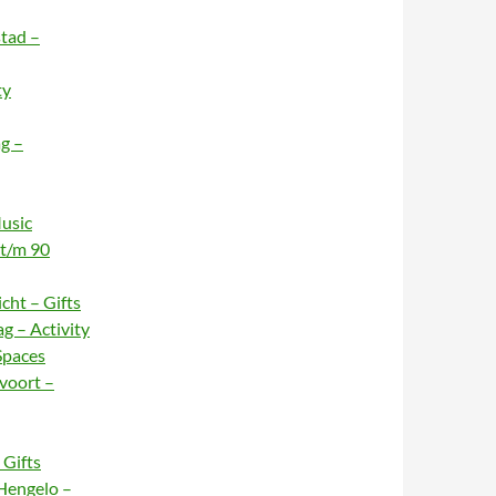
stad –
ty
g –
usic
 t/m 90
cht – Gifts
g – Activity
Spaces
voort –
Gifts
Hengelo –