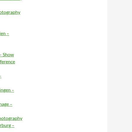
hotography
den –
 – Show
nference
–
ingen –
hage –
Photography
rburg –