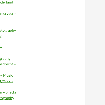
ederland
rmerveer –
hotography
y
 –
ography
nsdrecht –
 – Music
 t/m 275
n – Snacks
otography