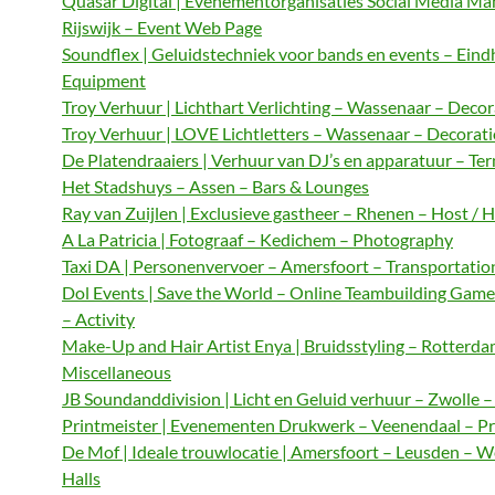
Quasar Digital | Evenementorganisaties Social Media M
Rijswijk – Event Web Page
Soundflex | Geluidstechniek voor bands en events – Ein
Equipment
Troy Verhuur | Lichthart Verlichting – Wassenaar – Decor
Troy Verhuur | LOVE Lichtletters – Wassenaar – Decorat
De Platendraaiers | Verhuur van DJ’s en apparatuur – Te
Het Stadshuys – Assen – Bars & Lounges
Ray van Zuijlen | Exclusieve gastheer – Rhenen – Host / 
A La Patricia | Fotograaf – Kedichem – Photography
Taxi DA | Personenvervoer – Amersfoort – Transportatio
Dol Events | Save the World – Online Teambuilding Gam
– Activity
Make-Up and Hair Artist Enya | Bruidsstyling – Rotterda
Miscellaneous
JB Soundanddivision | Licht en Geluid verhuur – Zwolle 
Printmeister | Evenementen Drukwerk – Veenendaal – Pr
De Mof | Ideale trouwlocatie | Amersfoort – Leusden – 
Halls