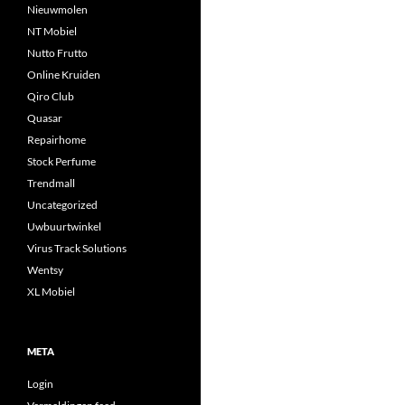
Nieuwmolen
NT Mobiel
Nutto Frutto
Online Kruiden
Qiro Club
Quasar
Repairhome
Stock Perfume
Trendmall
Uncategorized
Uwbuurtwinkel
Virus Track Solutions
Wentsy
XL Mobiel
META
Login