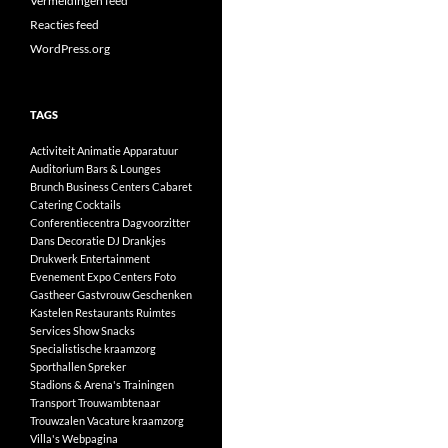
Vermeldingen feed
Reacties feed
WordPress.org
TAGS
Activiteit
Animatie
Apparatuur
Auditorium
Bars & Lounges
Brunch
Business Centers
Cabaret
Catering
Cocktails
Conferentiecentra
Dagvoorzitter
Dans
Decoratie
DJ
Drankjes
Drukwerk
Entertainment
Evenement
Expo Centers
Foto
Gastheer
Gastvrouw
Geschenken
Kastelen
Restaurants
Ruimtes
Services
Show
Snacks
Specialistische kraamzorg
Sporthallen
Spreker
Stadions & Arena's
Trainingen
Transport
Trouwambtenaar
Trouwzalen
Vacature kraamzorg
Villa's
Webpagina