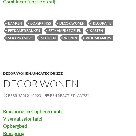
Combineer functie en stijl
BANKEN
BOXSPRINGS
DECOR WONEN
DECORATIE
EETKAMER BANKEN
EETKAMER STOELEN
KASTEN
SLAAPKAMERS
STOELEN
WONEN
WOONKAMERS
DECOR WONEN
,
UNCATEGORIZED
DECOR WONEN
FEBRUARI 21, 2023
EEN REACTIE PLAATSEN
Boxspring met opbergruimte
Visgraat salontafel
Opbergbed
Boxspring