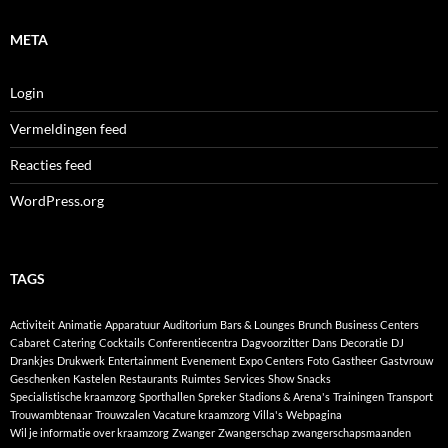
META
Login
Vermeldingen feed
Reacties feed
WordPress.org
TAGS
Activiteit
Animatie
Apparatuur
Auditorium
Bars & Lounges
Brunch
Business Centers
Cabaret
Catering
Cocktails
Conferentiecentra
Dagvoorzitter
Dans
Decoratie
DJ
Drankjes
Drukwerk
Entertainment
Evenement
Expo Centers
Foto
Gastheer
Gastvrouw
Geschenken
Kastelen
Restaurants
Ruimtes
Services
Show
Snacks
Specialistische kraamzorg
Sporthallen
Spreker
Stadions & Arena's
Trainingen
Transport
Trouwambtenaar
Trouwzalen
Vacature kraamzorg
Villa's
Webpagina
Wil je informatie over kraamzorg
Zwanger
Zwangerschap
zwangerschapsmaanden