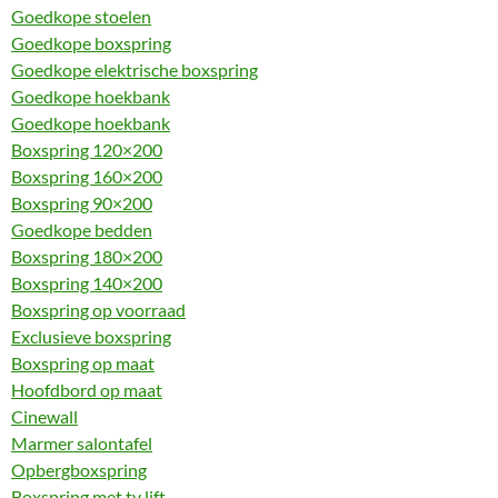
Goedkope stoelen
Goedkope boxspring
Goedkope elektrische boxspring
Goedkope hoekbank
Goedkope hoekbank
Boxspring 120×200
Boxspring 160×200
Boxspring 90×200
Goedkope bedden
Boxspring 180×200
Boxspring 140×200
Boxspring op voorraad
Exclusieve boxspring
Boxspring op maat
Hoofdbord op maat
Cinewall
Marmer salontafel
Opbergboxspring
Boxspring met tv lift