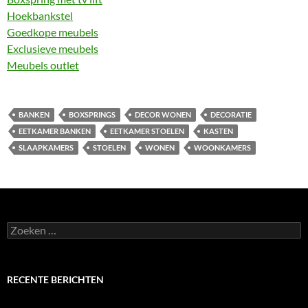
Hoekbankstel
Goedkope meubels
Exclusieve meubels
Meubels outlet
BANKEN
BOXSPRINGS
DECOR WONEN
DECORATIE
EETKAMER BANKEN
EETKAMER STOELEN
KASTEN
SLAAPKAMERS
STOELEN
WONEN
WOONKAMERS
Zoeken
naar:
RECENTE BERICHTEN