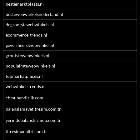
bestemarktplaats.nl
bestewebwinkelsnederland.nl
degrootstewebwinkels.nl
ecommerce-trends.nl
geverifieerdwebwinkel.nl
grootstewebwinkels.nl
populairstewebwinkels.nl
topmarkatplaces.nl
webwinkelstrends.nl
cbmuhendislik.com
balanslamavetitresim.com.tr
yerindebalanshizmeti.com.tr
titresimanalizi.com.tr