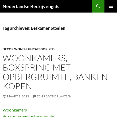
Ga
Zoeken
Nederlandse Bedrijvengids
naar
PRIMAI
de
MENU
inhoud
Tag archieven: Eetkamer Stoelen
DECOR WONEN
,
UNCATEGORIZED
WOONKAMERS,
BOXSPRING MET
OPBERGRUIMTE, BANKEN
KOPEN
MAART 1, 2023
EEN REACTIE PLAATSEN
Woonkamers
Boxspring met opbergruimte