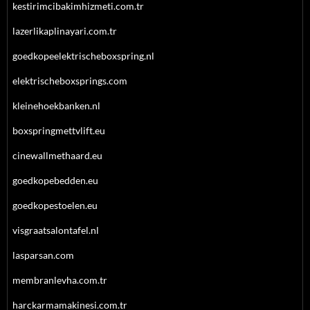
kestirimcibakimhizmeti.com.tr
lazerlikaplinayari.com.tr
goedkopeelektrischeboxspring.nl
elektrischeboxsprings.com
kleinehoekbanken.nl
boxspringmettvlift.eu
cinewallmethaard.eu
goedkopebedden.eu
goedkopestoelen.eu
visgraatsalontafel.nl
lasparsan.com
membranlevha.com.tr
harckarmamakinesi.com.tr