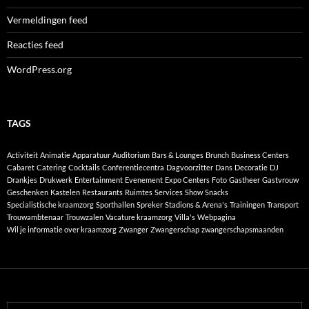
Vermeldingen feed
Reacties feed
WordPress.org
TAGS
Activiteit
Animatie
Apparatuur
Auditorium
Bars & Lounges
Brunch
Business Centers
Cabaret
Catering
Cocktails
Conferentiecentra
Dagvoorzitter
Dans
Decoratie
DJ
Drankjes
Drukwerk
Entertainment
Evenement
Expo Centers
Foto
Gastheer
Gastvrouw
Geschenken
Kastelen
Restaurants
Ruimtes
Services
Show
Snacks
Specialistische kraamzorg
Sporthallen
Spreker
Stadions & Arena's
Trainingen
Transport
Trouwambtenaar
Trouwzalen
Vacature kraamzorg
Villa's
Webpagina
Wil je informatie over kraamzorg
Zwanger
Zwangerschap
zwangerschapsmaanden