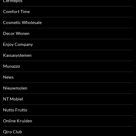
Cermepos
Comfort Time
Cosmetic Wholesale
Decor Wonen
Enjoy Company
Kassasystemen
Munazzo
News
Nieuwmolen
NT Mobiel
Nutto Frutto
Online Kruiden
Qiro Club