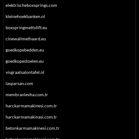
elektrischeboxsprings.com
kleinehoekbanken.nl
boxspringmettvlift.eu
cinewallmethaard.eu
goedkopebedden.eu
goedkopestoelen.eu
visgraatsalontafel.nl
lasparsan.com
membranlevha.com.tr
harckarmamakinesi.com.tr
harckarmamakinasi.com.tr
betonkarmamakinesi.com.tr