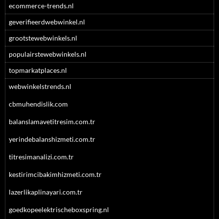
ecommerce-trends.nl
geverifieerdwebwinkel.nl
grootstewebwinkels.nl
populairstewebwinkels.nl
topmarkatplaces.nl
webwinkelstrends.nl
cbmuhendislik.com
balanslamavetitresim.com.tr
yerindebalanshizmeti.com.tr
titresimanalizi.com.tr
kestirimcibakimhizmeti.com.tr
lazerlikaplinayari.com.tr
goedkopeelektrischeboxspring.nl