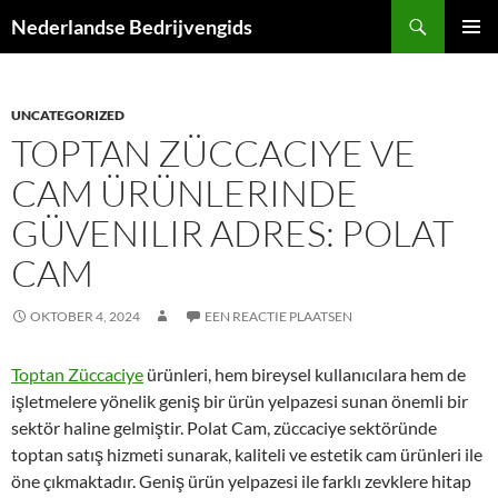
Ga
Zoeken
Nederlandse Bedrijvengids
naar
PRIMAI
de
MENU
inhoud
UNCATEGORIZED
TOPTAN ZÜCCACIYE VE
CAM ÜRÜNLERINDE
GÜVENILIR ADRES: POLAT
CAM
OKTOBER 4, 2024
EEN REACTIE PLAATSEN
Toptan Züccaciye
ürünleri, hem bireysel kullanıcılara hem de
işletmelere yönelik geniş bir ürün yelpazesi sunan önemli bir
sektör haline gelmiştir. Polat Cam, züccaciye sektöründe
toptan satış hizmeti sunarak, kaliteli ve estetik cam ürünleri ile
öne çıkmaktadır. Geniş ürün yelpazesi ile farklı zevklere hitap