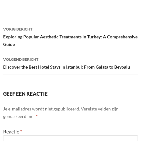
Bericht
VORIG BERICHT
navigatie
Exploring Popular Aesthetic Treatments in Turkey: A Comprehensive
Guide
VOLGEND BERICHT
Discover the Best Hotel Stays in Istanbul: From Galata to Beyoglu
GEEF EEN REACTIE
Je e-mailadres wordt niet gepubliceerd.
Vereiste velden zijn
gemarkeerd met
*
Reactie
*